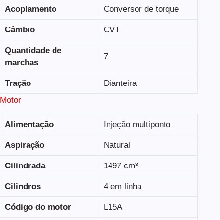
Acoplamento
Conversor de torque
Câmbio
CVT
Quantidade de
7
marchas
Tração
Dianteira
Motor
Alimentação
Injeção multiponto
Aspiração
Natural
Cilindrada
1497 cm³
Cilindros
4 em linha
Código do motor
L15A