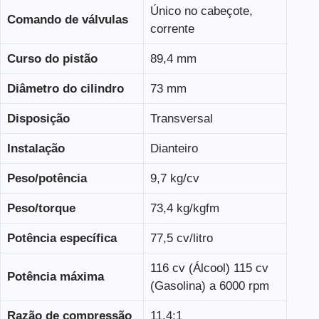
Único no cabeçote,
Comando de válvulas
corrente
Curso do pistão
89,4 mm
Diâmetro do cilindro
73 mm
Disposição
Transversal
Instalação
Dianteiro
Peso/potência
9,7 kg/cv
Peso/torque
73,4 kg/kgfm
Potência específica
77,5 cv/litro
116 cv (Álcool) 115 cv
Potência máxima
(Gasolina) a 6000 rpm
Razão de compressão
11,4:1