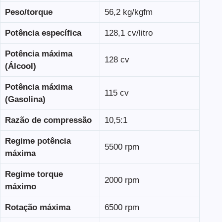
Peso/torque
56,2 kg/kgfm
Potência específica
128,1 cv/litro
Potência máxima
128 cv
(Álcool)
Potência máxima
115 cv
(Gasolina)
Razão de compressão
10,5:1
Regime potência
5500 rpm
máxima
Regime torque
2000 rpm
máximo
Rotação máxima
6500 rpm