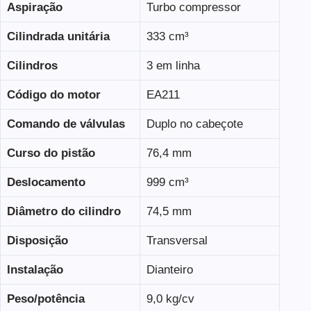
Aspiração
Turbo compressor
Cilindrada unitária
333 cm³
Cilindros
3 em linha
Código do motor
EA211
Comando de válvulas
Duplo no cabeçote
Curso do pistão
76,4 mm
Deslocamento
999 cm³
Diâmetro do cilindro
74,5 mm
Disposição
Transversal
Instalação
Dianteiro
Peso/potência
9,0 kg/cv