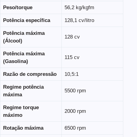
Peso/torque
56,2 kg/kgfm
Potência específica
128,1 cv/litro
Potência máxima
128 cv
(Álcool)
Potência máxima
115 cv
(Gasolina)
Razão de compressão
10,5:1
Regime potência
5500 rpm
máxima
Regime torque
2000 rpm
máximo
Rotação máxima
6500 rpm