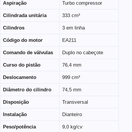
Aspiração
Turbo compressor
Cilindrada unitária
333 cm³
Cilindros
3 em linha
Código do motor
EA211
Comando de válvulas
Duplo no cabeçote
Curso do pistão
76,4 mm
Deslocamento
999 cm³
Diâmetro do cilindro
74,5 mm
Disposição
Transversal
Instalação
Dianteiro
Peso/potência
9,0 kg/cv