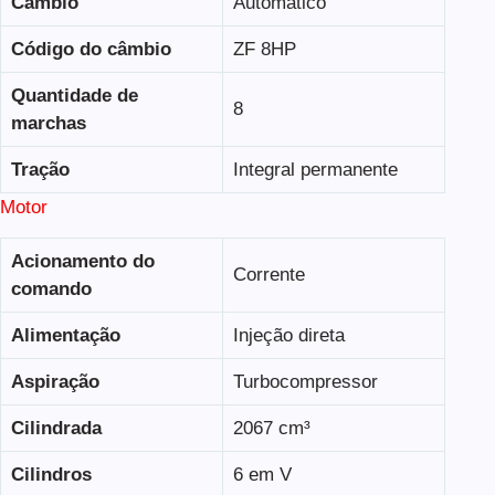
Câmbio
Automático
Código do câmbio
ZF 8HP
Quantidade de
8
marchas
Tração
Integral permanente
Motor
Acionamento do
Corrente
comando
Alimentação
Injeção direta
Aspiração
Turbocompressor
Cilindrada
2067 cm³
Cilindros
6 em V