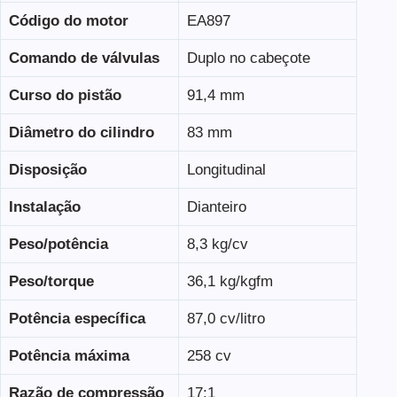
Código do motor
EA897
Comando de válvulas
Duplo no cabeçote
Curso do pistão
91,4 mm
Diâmetro do cilindro
83 mm
Disposição
Longitudinal
Instalação
Dianteiro
Peso/potência
8,3 kg/cv
Peso/torque
36,1 kg/kgfm
Potência específica
87,0 cv/litro
Potência máxima
258 cv
Razão de compressão
17:1