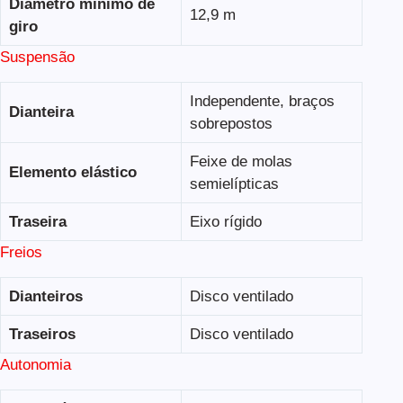
Diâmetro mínimo de
12,9 m
giro
Suspensão
Independente, braços
Dianteira
sobrepostos
Feixe de molas
Elemento elástico
semielípticas
Traseira
Eixo rígido
Freios
Dianteiros
Disco ventilado
Traseiros
Disco ventilado
Autonomia