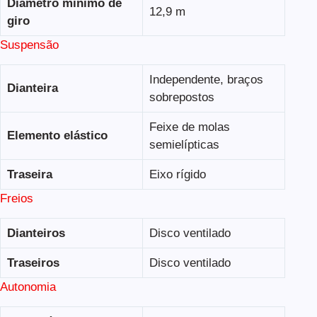
Diâmetro mínimo de
12,9 m
giro
Suspensão
Independente, braços
Dianteira
sobrepostos
Feixe de molas
Elemento elástico
semielípticas
Traseira
Eixo rígido
Freios
Dianteiros
Disco ventilado
Traseiros
Disco ventilado
Autonomia