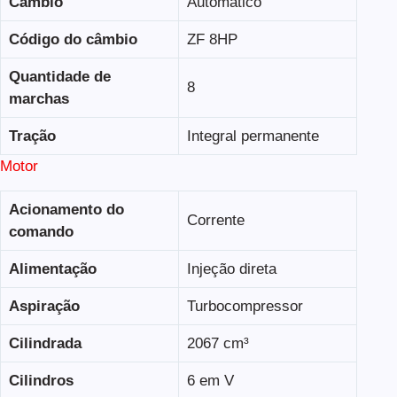
Câmbio
Automático
Código do câmbio
ZF 8HP
Quantidade de
8
marchas
Tração
Integral permanente
Motor
Acionamento do
Corrente
comando
Alimentação
Injeção direta
Aspiração
Turbocompressor
Cilindrada
2067 cm³
Cilindros
6 em V