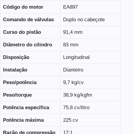
Código do motor
EA897
Comando de válvulas
Duplo no cabeçote
Curso do pistão
91,4 mm
Diâmetro do cilindro
83 mm
Disposição
Longitudinal
Instalação
Dianteiro
Peso/potência
9,7 kg/cv
Peso/torque
38,9 kg/kgfm
Potência específica
75,8 cv/litro
Potência máxima
225 cv
Razão de compressão
17:1