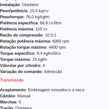
Instalação
: Dianteiro
Peso/potência
: 10,4 kg/cv
Peso/torque
: 76,0 kg/kgfm
Potência específica
: 68,8 cv/litro
Potência máxima
: 110 cv
Razão de compressão
: 10,5:1
Rotação potência máxima
: 6000 rpm
Rotação torque máximo
: 4400 rpm
Torque específico
: 9,4 kgfm/litro
Torque máximo
: 15 kgfm
Válvulas por cilindro
: 4
Variação do comando
: Admissão
Transmissão
Acoplamento
: Embreagem monodisco a seco
Câmbio
: Manual
Marchas
: 5
Tração
: Dianteira