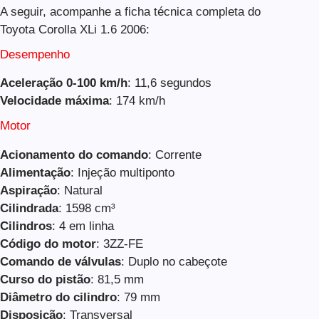
A seguir, acompanhe a ficha técnica completa do
Toyota Corolla XLi 1.6 2006:
Desempenho
Aceleração 0-100 km/h
: 11,6 segundos
Velocidade máxima
: 174 km/h
Motor
Acionamento do comando
: Corrente
Alimentação
: Injeção multiponto
Aspiração
: Natural
Cilindrada
: 1598 cm³
Cilindros
: 4 em linha
Código do motor
: 3ZZ-FE
Comando de válvulas
: Duplo no cabeçote
Curso do pistão
: 81,5 mm
Diâmetro do cilindro
: 79 mm
Disposição
: Transversal