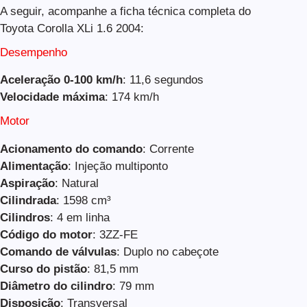
A seguir, acompanhe a ficha técnica completa do
Toyota Corolla XLi 1.6 2004:
Desempenho
Aceleração 0-100 km/h
: 11,6 segundos
Velocidade máxima
: 174 km/h
Motor
Acionamento do comando
: Corrente
Alimentação
: Injeção multiponto
Aspiração
: Natural
Cilindrada
: 1598 cm³
Cilindros
: 4 em linha
Código do motor
: 3ZZ-FE
Comando de válvulas
: Duplo no cabeçote
Curso do pistão
: 81,5 mm
Diâmetro do cilindro
: 79 mm
Disposição
: Transversal