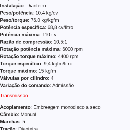
Instalação
: Dianteiro
Peso/potência
: 10,4 kg/cv
Peso/torque
: 76,0 kg/kgfm
Potência específica
: 68,8 cv/litro
Potência máxima
: 110 cv
Razão de compressão
: 10,5:1
Rotação potência máxima
: 6000 rpm
Rotação torque máximo
: 4400 rpm
Torque específico
: 9,4 kgfm/litro
Torque máximo
: 15 kgfm
Válvulas por cilindro
: 4
Variação do comando
: Admissão
Transmissão
Acoplamento
: Embreagem monodisco a seco
Câmbio
: Manual
Marchas
: 5
Tração
: Dianteira