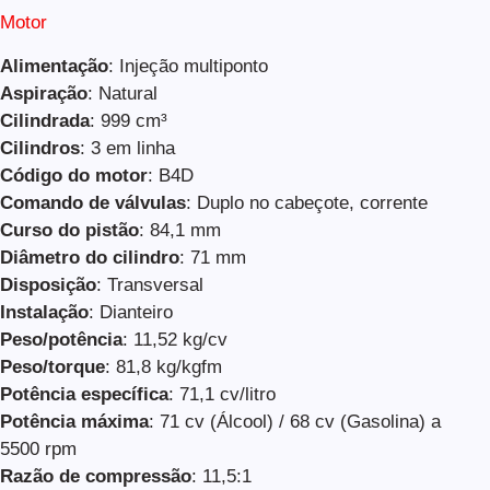
Motor
Alimentação
: Injeção multiponto
Aspiração
: Natural
Cilindrada
: 999 cm³
Cilindros
: 3 em linha
Código do motor
: B4D
Comando de válvulas
: Duplo no cabeçote, corrente
Curso do pistão
: 84,1 mm
Diâmetro do cilindro
: 71 mm
Disposição
: Transversal
Instalação
: Dianteiro
Peso/potência
: 11,52 kg/cv
Peso/torque
: 81,8 kg/kgfm
Potência específica
: 71,1 cv/litro
Potência máxima
: 71 cv (Álcool) / 68 cv (Gasolina) a
5500 rpm
Razão de compressão
: 11,5:1