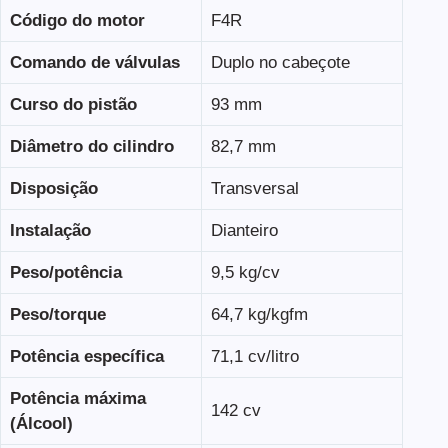
Código do motor
F4R
Comando de válvulas
Duplo no cabeçote
Curso do pistão
93 mm
Diâmetro do cilindro
82,7 mm
Disposição
Transversal
Instalação
Dianteiro
Peso/potência
9,5 kg/cv
Peso/torque
64,7 kg/kgfm
Potência específica
71,1 cv/litro
Potência máxima
142 cv
(Álcool)