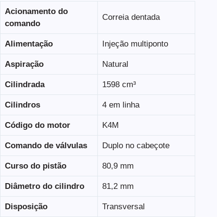
Acionamento do
Correia dentada
comando
Alimentação
Injeção multiponto
Aspiração
Natural
Cilindrada
1598 cm³
Cilindros
4 em linha
Código do motor
K4M
Comando de válvulas
Duplo no cabeçote
Curso do pistão
80,9 mm
Diâmetro do cilindro
81,2 mm
Disposição
Transversal