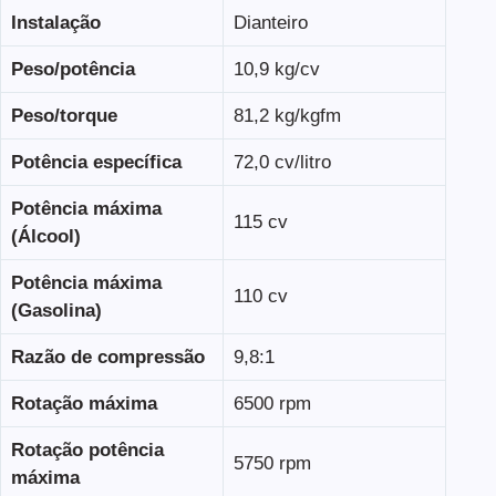
Instalação
Dianteiro
Peso/potência
10,9 kg/cv
Peso/torque
81,2 kg/kgfm
Potência específica
72,0 cv/litro
Potência máxima
115 cv
(Álcool)
Potência máxima
110 cv
(Gasolina)
Razão de compressão
9,8:1
Rotação máxima
6500 rpm
Rotação potência
5750 rpm
máxima