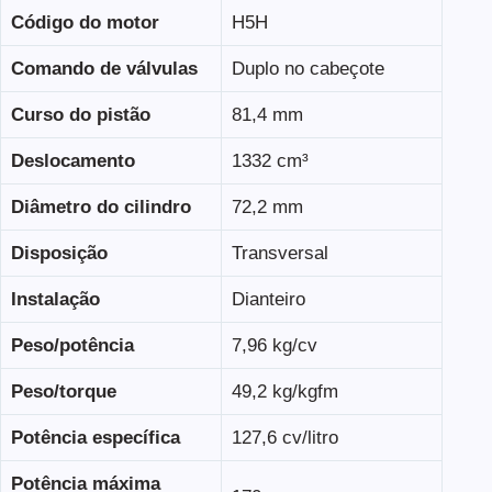
Código do motor
H5H
Comando de válvulas
Duplo no cabeçote
Curso do pistão
81,4 mm
Deslocamento
1332 cm³
Diâmetro do cilindro
72,2 mm
Disposição
Transversal
Instalação
Dianteiro
Peso/potência
7,96 kg/cv
Peso/torque
49,2 kg/kgfm
Potência específica
127,6 cv/litro
Potência máxima