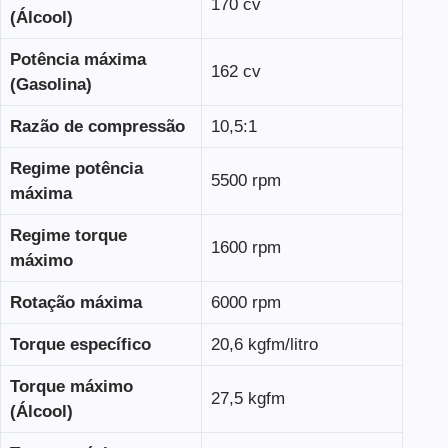
170 cv
(Álcool)
Potência máxima
162 cv
(Gasolina)
Razão de compressão
10,5:1
Regime potência
5500 rpm
máxima
Regime torque
1600 rpm
máximo
Rotação máxima
6000 rpm
Torque específico
20,6 kgfm/litro
Torque máximo
27,5 kgfm
(Álcool)