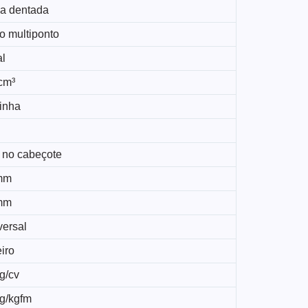
ia dentada
o multiponto
al
cm³
linha
 no cabeçote
mm
mm
versal
iro
g/cv
kg/kgfm