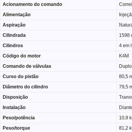
Acionamento do comando
Corre
Alimentação
Injeçã
Aspiração
Natur
Cilindrada
1598 
Cilindros
4 em 
Código do motor
K4M
Comando de válvulas
Duplo
Curso do pistão
80,5 
Diâmetro do cilindro
79,5 
Disposição
Trans
Instalação
Diante
Peso/potência
10,9 k
Peso/torque
81,2 