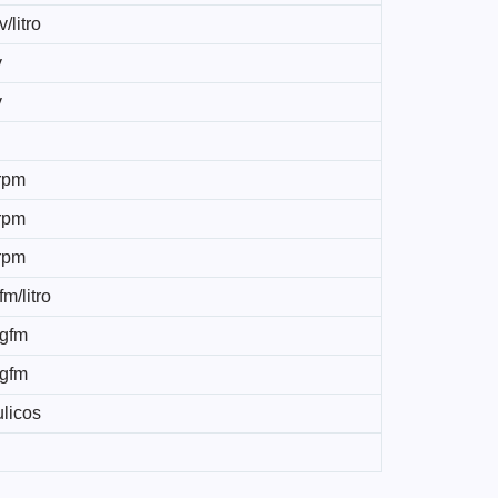
/litro
v
v
rpm
rpm
rpm
fm/litro
kgfm
kgfm
ulicos