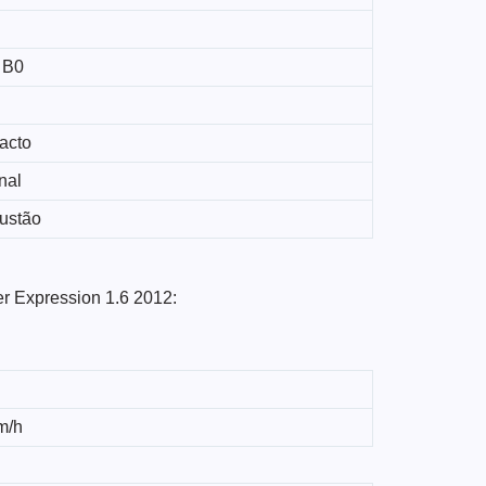
 B0
acto
nal
ustão
er Expression 1.6 2012:
m/h