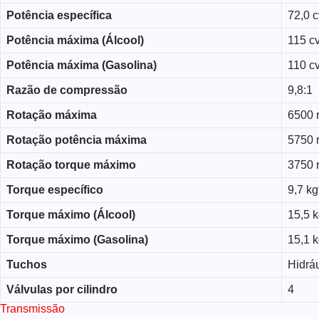
Potência específica
72,0 cv
Potência máxima (Álcool)
115 c
Potência máxima (Gasolina)
110 c
Razão de compressão
9,8:1
Rotação máxima
6500 
Rotação potência máxima
5750 
Rotação torque máximo
3750 
Torque específico
9,7 kg
Torque máximo (Álcool)
15,5 
Torque máximo (Gasolina)
15,1 
Tuchos
Hidrá
Válvulas por cilindro
4
Transmissão