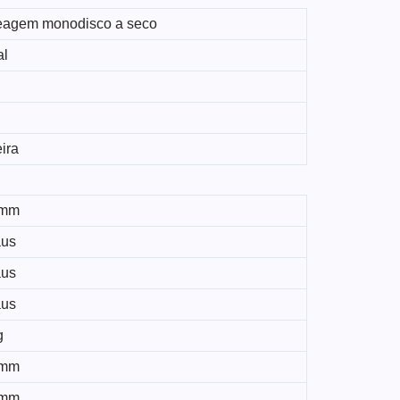
agem monodisco a seco
al
ira
 mm
aus
aus
aus
g
 mm
 mm