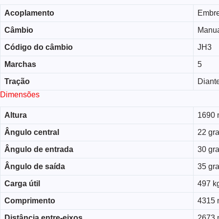
Acoplamento
Embre
Câmbio
Manu
Código do câmbio
JH3
Marchas
5
Tração
Diante
Dimensões
Altura
1690
Ângulo central
22 gr
Ângulo de entrada
30 gr
Ângulo de saída
35 gr
Carga útil
497 k
Comprimento
4315
Distância entre-eixos
2673