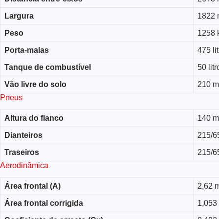
Largura
1822
Peso
1258 
Porta-malas
475 li
Tanque de combustível
50 litr
Vão livre do solo
210 
Pneus
Altura do flanco
140 
Dianteiros
215/6
Traseiros
215/6
Aerodinâmica
Área frontal (A)
2,62 
Área frontal corrigida
1,053