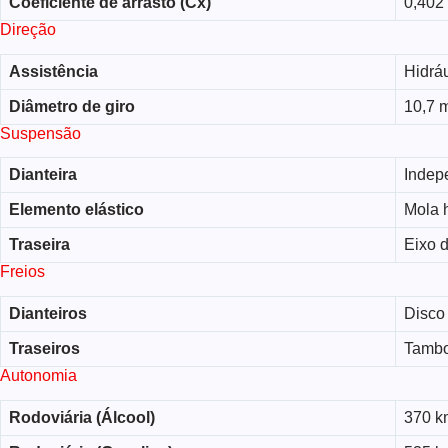
Coeficiente de arrasto (Cx)
0,402
Direção
Assistência
Hidráu
Diâmetro de giro
10,7 
Suspensão
Dianteira
Indep
Elemento elástico
Mola h
Traseira
Eixo d
Freios
Dianteiros
Disco 
Traseiros
Tamb
Autonomia
Rodoviária (Álcool)
370 k