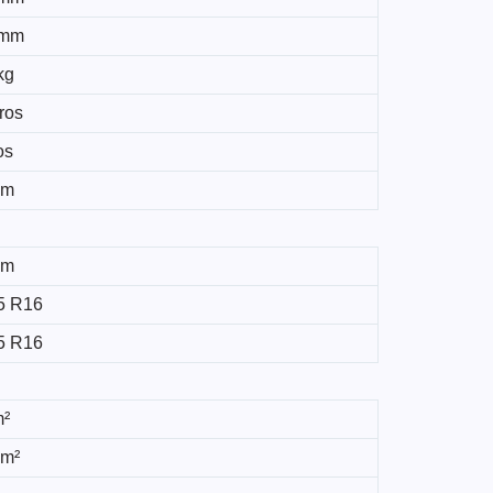
 mm
kg
tros
os
mm
mm
5 R16
5 R16
m²
 m²