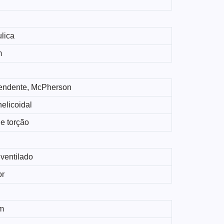
lica
m
endente, McPherson
elicoidal
e torção
ventilado
or
m