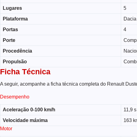
Lugares
5
Plataforma
Dacia
Portas
4
Porte
Comp
Procedência
Nacio
Propulsão
Comb
Ficha Técnica
A seguir, acompanhe a ficha técnica completa do Renault Dust
Desempenho
Aceleração 0-100 km/h
11,9 s
Velocidade máxima
163 k
Motor