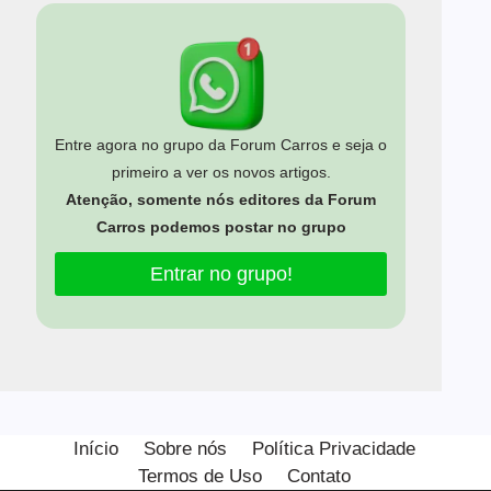
Entre agora no grupo da Forum Carros e seja o
primeiro a ver os novos artigos.
Atenção, somente nós editores da Forum
Carros podemos postar no grupo
Entrar no grupo!
Estamos usando cookies para oferecer a você a melhor
experiência em nosso site.
Início
Sobre nós
Política Privacidade
Você pode saber mais sobre quais cookies estamos usando ou
Termos de Uso
Contato
desativá-los em
configurações
.