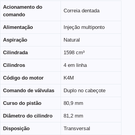
Acionamento do
Correia dentada
comando
Alimentação
Injeção multiponto
Aspiração
Natural
Cilindrada
1598 cm³
Cilindros
4 em linha
Código do motor
K4M
Comando de válvulas
Duplo no cabeçote
Curso do pistão
80,9 mm
Diâmetro do cilindro
81,2 mm
Disposição
Transversal