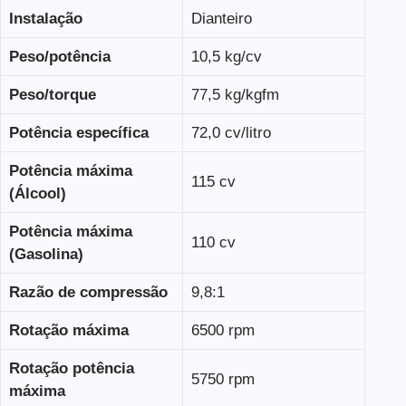
Instalação
Dianteiro
Peso/potência
10,5 kg/cv
Peso/torque
77,5 kg/kgfm
Potência específica
72,0 cv/litro
Potência máxima
115 cv
(Álcool)
Potência máxima
110 cv
(Gasolina)
Razão de compressão
9,8:1
Rotação máxima
6500 rpm
Rotação potência
5750 rpm
máxima