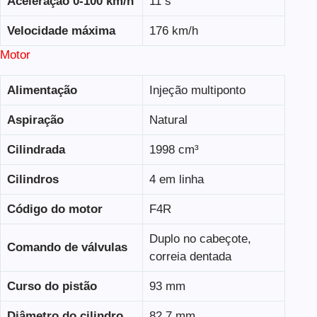
Aceleração 0-100 km/h
11 s
Velocidade máxima
176 km/h
Motor
Alimentação
Injeção multiponto
Aspiração
Natural
Cilindrada
1998 cm³
Cilindros
4 em linha
Código do motor
F4R
Duplo no cabeçote,
Comando de válvulas
correia dentada
Curso do pistão
93 mm
Diâmetro do cilindro
82,7 mm