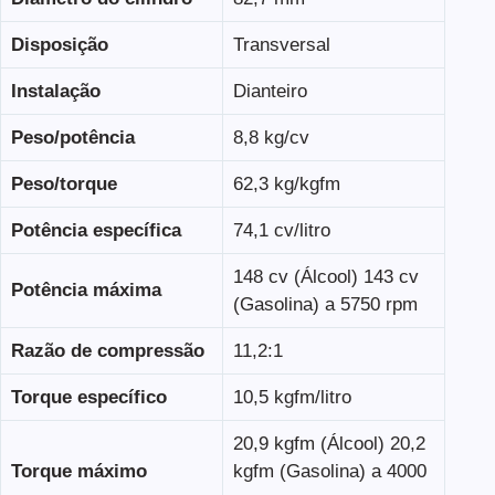
Disposição
Transversal
Instalação
Dianteiro
Peso/potência
8,8 kg/cv
Peso/torque
62,3 kg/kgfm
Potência específica
74,1 cv/litro
148 cv (Álcool) 143 cv
Potência máxima
(Gasolina) a 5750 rpm
Razão de compressão
11,2:1
Torque específico
10,5 kgfm/litro
20,9 kgfm (Álcool) 20,2
Torque máximo
kgfm (Gasolina) a 4000