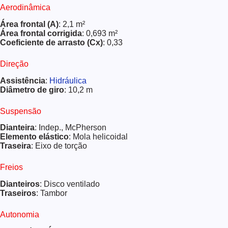
Aerodinâmica
Área frontal (A)
: 2,1 m²
Área frontal corrigida
: 0,693 m²
Coeficiente de arrasto (Cx)
: 0,33
Direção
Assistência
:
Hidráulica
Diâmetro de giro
: 10,2 m
Suspensão
Dianteira
: Indep., McPherson
Elemento elástico
: Mola helicoidal
Traseira
: Eixo de torção
Freios
Dianteiros
: Disco ventilado
Traseiros
: Tambor
Autonomia