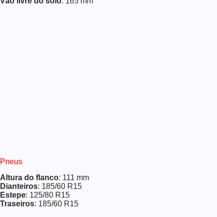
Vão livre do solo
: 165 mm
Pneus
Altura do flanco
: 111 mm
Dianteiros
: 185/60 R15
Estepe
: 125/80 R15
Traseiros
: 185/60 R15