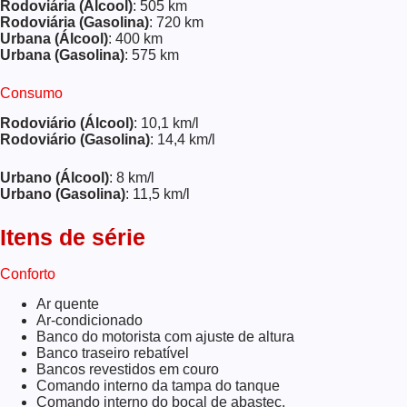
Rodoviária (Álcool)
: 505 km
Rodoviária (Gasolina)
: 720 km
Urbana (Álcool)
: 400 km
Urbana (Gasolina)
: 575 km
Consumo
Rodoviário (Álcool)
: 10,1 km/l
Rodoviário (Gasolina)
: 14,4 km/l
Urbano (Álcool)
: 8 km/l
Urbano (Gasolina)
: 11,5 km/l
Itens de série
Conforto
Ar quente
Ar-condicionado
Banco do motorista com ajuste de altura
Banco traseiro rebatível
Bancos revestidos em couro
Comando interno da tampa do tanque
Comando interno do bocal de abastec.