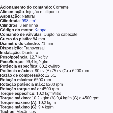
Acionamento do comando
: Corrente
Alimentação
: Injeção multiponto
Aspiração
: Natural
Cilindrada
:
998 cm³
Cilindros
: 3 em linha
Código do motor
:
Kappa
Comando de válvulas
: Duplo no cabeçote
Curso do pistão
: 84 mm
Diâmetro do cilindro
: 71 mm
Disposição
: Transversal
Instalação
: Dianteiro
Peso/potência
: 12,7 kg/cv
Peso/torque
: 99,4 kg/kgfm
Potência específica
: 80,2 cv/litro
Potência máxima
: 80 cv (A) 75 cv (G) a 6200 rpm
Razão de compressão
: 12,5:1
Rotação máxima
: 6500 rpm
Rotação potência máx.
: 6200 rpm
Rotação torque máx.
: 4500 rpm
Torque específico
: 10,2 kgfm/litro
Torque máximo
: 10,2 kgfm (A) 9,4 kgfm (G) a 4500 rpm
Torque máximo (A)
: 10,2 kgfm
Torque máximo (G)
: 9,4 kgfm
Tuchos
: Mecânicos