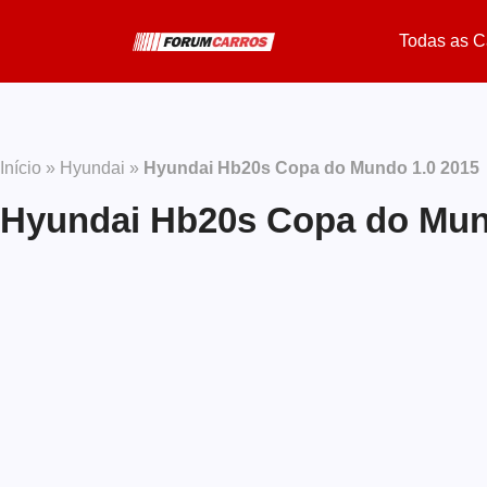
Todas as C
Início
»
Hyundai
»
Hyundai Hb20s Copa do Mundo 1.0 2015
Hyundai Hb20s Copa do Mun