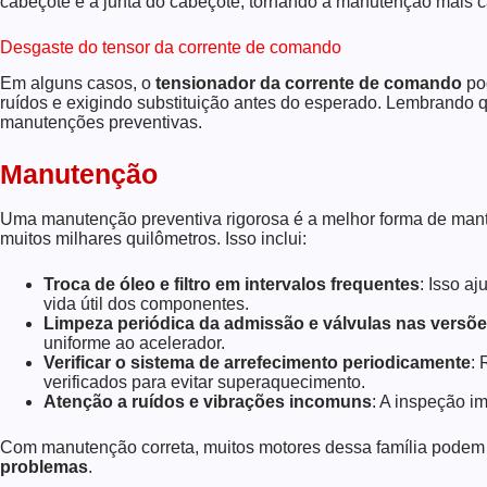
cabeçote e a junta do cabeçote, tornando a manutenção mais ca
Desgaste do tensor da corrente de comando
Em alguns casos, o
tensionador da corrente de comando
po
ruídos e exigindo substituição antes do esperado. Lembrando
manutenções preventivas.
Manutenção
Uma manutenção preventiva rigorosa é a melhor forma de man
muitos milhares quilômetros. Isso inclui:
Troca de óleo e filtro em intervalos frequentes
: Isso a
vida útil dos componentes.
Limpeza periódica da admissão e válvulas nas versõ
uniforme ao acelerador.
Verificar o sistema de arrefecimento periodicamente
: 
verificados para evitar superaquecimento.
Atenção a ruídos e vibrações incomuns
: A inspeção i
Com manutenção correta, muitos motores dessa família podem
problemas
.