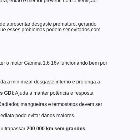
ra, então é melhor prevenir com a verifição.
de apresentar desgaste prematuro, gerando
 que esses problemas podem ser evitados com
ter o motor Gamma 1.6 16v funcionando bem por
juda a minimizar desgaste interno e prolonga a
es GDI
: Ajuda a manter potência e resposta
Radiador, mangueiras e termostatos devem ser
mediata pode evitar danos maiores.
 ultrapassar
200.000 km sem grandes