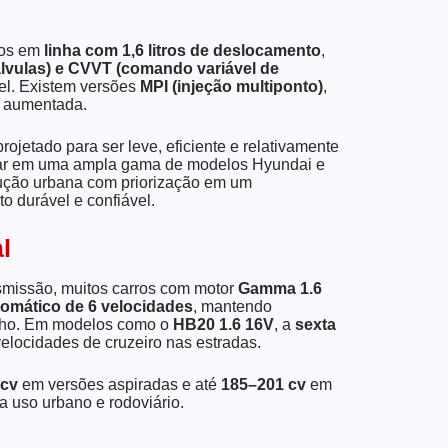
ros em
linha com 1,6 litros de deslocamento
,
vulas) e CVVT (comando variável de
el. Existem versões
MPI (injeção multiponto)
,
 aumentada.
rojetado para ser leve, eficiente e relativamente
pular em uma ampla gama de modelos Hyundai e
dução urbana com priorização em um
 durável e confiável.
l
smissão, muitos carros com motor
Gamma 1.6
omático de 6 velocidades
, mantendo
enho. Em modelos como o
HB20 1.6 16V
, a
sexta
elocidades de cruzeiro nas estradas.
 cv
em versões aspiradas e até
185–201 cv
em
a uso urbano e rodoviário.