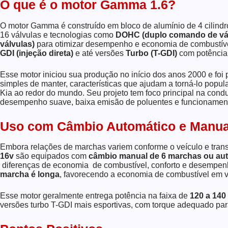
O que é o motor Gamma 1.6?
O motor Gamma é construído em bloco de alumínio de 4 cilind
16 válvulas e tecnologias como
DOHC (duplo comando de vál
válvulas)
para otimizar desempenho e economia de combustív
GDI (injeção direta)
e até versões
Turbo (T-GDI)
com potência
Esse motor iniciou sua produção no início dos anos 2000 e foi p
simples de manter, características que ajudam a torná-lo po
Kia ao redor do mundo. Seu projeto tem foco principal na con
desempenho suave, baixa emisão de poluentes e funcionamento
Uso com Câmbio Automático e Manua
Embora relações de marchas variem conforme o veículo e tran
16v
são equipados com
câmbio manual de 6 marchas ou aut
diferenças de economia de combustível, conforto e desemp
marcha é longa
, favorecendo a economia de combustível em v
Esse motor geralmente entrega potência na faixa de
120 a 140
versões turbo T-GDI mais esportivas, com torque adequado par