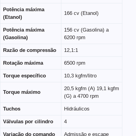
Potência máxima
166 cv (Etanol)
(Etanol)
Potência máxima
156 cv (Gasolina) a
(Gasolina)
6200 rpm
Razão de compressão
12,1:1
Rotação máxima
6500 rpm
Torque específico
10,3 kgfm/litro
20,5 kgfm (A) 19,1 kgfm
Torque máximo
(G) a 4700 rpm
Tuchos
Hidráulicos
Válvulas por cilindro
4
Variação do comando
Admissão e escape