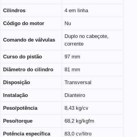
Cilindros
4 em linha
Código do motor
Nu
Duplo no cabeçote,
Comando de válvulas
corrente
Curso do pistão
97 mm
Diâmetro do cilindro
81 mm
Disposição
Transversal
Instalação
Dianteiro
Peso/potência
8,43 kg/cv
Peso/torque
68,2 kg/kgfm
Potência específica
83,0 cv/litro