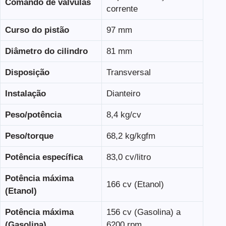
Comando de válvulas
corrente
Curso do pistão
97 mm
Diâmetro do cilindro
81 mm
Disposição
Transversal
Instalação
Dianteiro
Peso/potência
8,4 kg/cv
Peso/torque
68,2 kg/kgfm
Potência específica
83,0 cv/litro
Potência máxima
166 cv (Etanol)
(Etanol)
Potência máxima
156 cv (Gasolina) a
(Gasolina)
6200 rpm