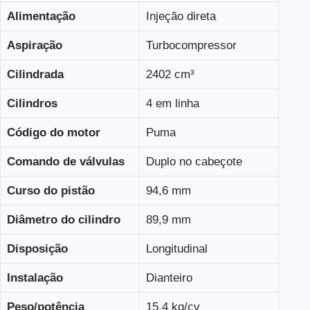
Alimentação
Injeção direta
Aspiração
Turbocompressor
Cilindrada
2402 cm³
Cilindros
4 em linha
Código do motor
Puma
Comando de válvulas
Duplo no cabeçote
Curso do pistão
94,6 mm
Diâmetro do cilindro
89,9 mm
Disposição
Longitudinal
Instalação
Dianteiro
Peso/potência
15,4 kg/cv