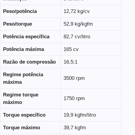
Peso/potência
12,72 kg/cv
Peso/torque
52,9 kg/kgfm
Potência específica
82,7 cv/litro
Potência máxima
165 cv
Razão de compressão
16,5:1
Regime potência
3500 rpm
máxima
Regime torque
1750 rpm
máximo
Torque específico
19,9 kgfm/litro
Torque máximo
39,7 kgfm