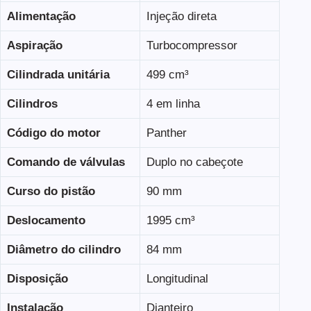
Alimentação
Injeção direta
Aspiração
Turbocompressor
Cilindrada unitária
499 cm³
Cilindros
4 em linha
Código do motor
Panther
Comando de válvulas
Duplo no cabeçote
Curso do pistão
90 mm
Deslocamento
1995 cm³
Diâmetro do cilindro
84 mm
Disposição
Longitudinal
Instalação
Dianteiro