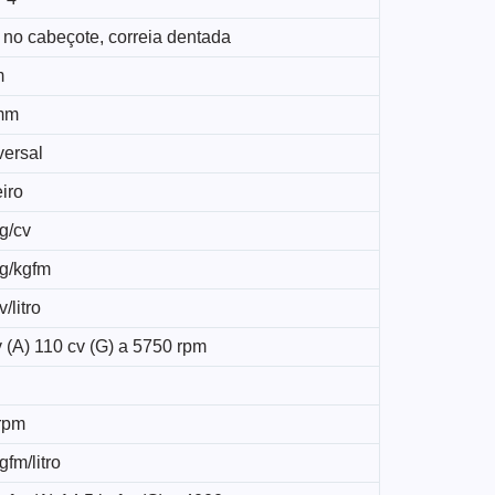
 no cabeçote, correia dentada
m
mm
versal
iro
g/cv
kg/kgfm
/litro
 (A) 110 cv (G) a 5750 rpm
rpm
gfm/litro