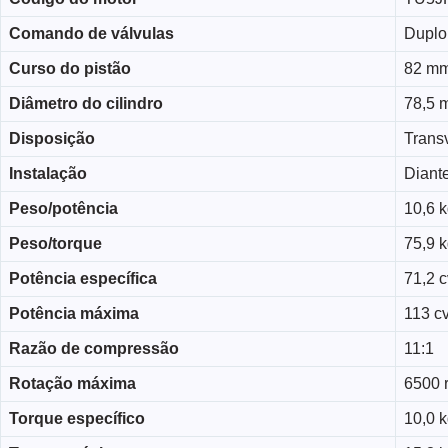
Comando de válvulas
Duplo
Curso do pistão
82 m
Diâmetro do cilindro
78,5 
Disposição
Trans
Instalação
Diante
Peso/potência
10,6 k
Peso/torque
75,9 
Potência específica
71,2 cv
Potência máxima
113 cv
Razão de compressão
11:1
Rotação máxima
6500 
Torque específico
10,0 k