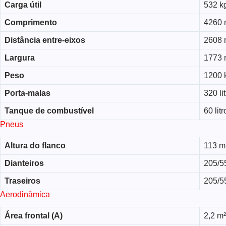
Carga útil
532 k
Comprimento
4260
Distância entre-eixos
2608
Largura
1773
Peso
1200 
Porta-malas
320 li
Tanque de combustível
60 litr
Pneus
Altura do flanco
113 
Dianteiros
205/5
Traseiros
205/5
Aerodinâmica
Área frontal (A)
2,2 m²