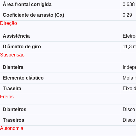
Área frontal corrigida
0,638
Coeficiente de arrasto (Cx)
0,29
Direção
Assistência
Eletro
Diâmetro de giro
11,3 
Suspensão
Dianteira
Indep
Elemento elástico
Mola h
Traseira
Eixo d
Freios
Dianteiros
Disco 
Traseiros
Disco 
Autonomia