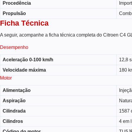
Procedência
Impor
Propulsão
Comb
Ficha Técnica
A seguir, acompanhe a ficha técnica completa do Citroen C4 G
Desempenho
Aceleração 0-100 km/h
12,8 
Velocidade máxima
180 k
Motor
Alimentação
Injeçã
Aspiração
Natur
Cilindrada
1587 
Cilindros
4 em 
Código do motor
TU5J