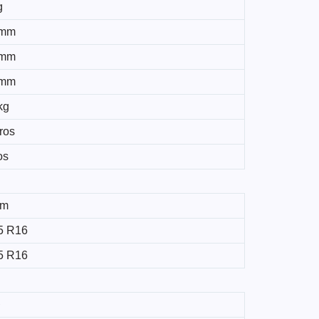
g
 mm
 mm
 mm
kg
tros
os
mm
5 R16
5 R16