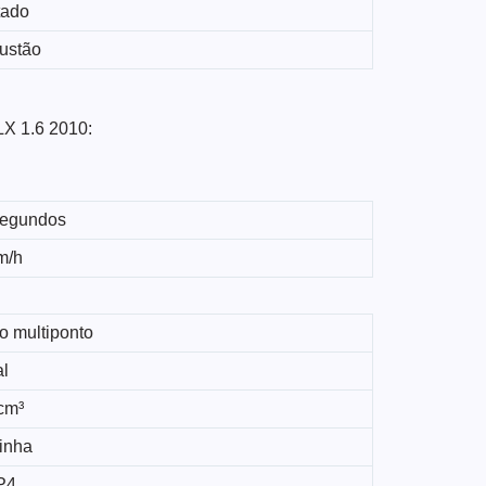
tado
ustão
LX 1.6 2010:
segundos
m/h
o multiponto
al
cm³
linha
P4