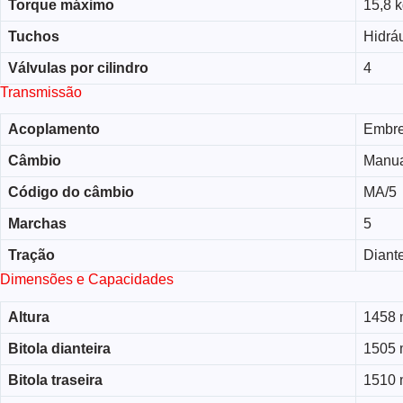
Torque máximo
15,8 k
Tuchos
Hidrá
Válvulas por cilindro
4
Transmissão
Acoplamento
Embre
Câmbio
Manu
Código do câmbio
MA/5
Marchas
5
Tração
Diante
Dimensões e Capacidades
Altura
1458
Bitola dianteira
1505
Bitola traseira
1510