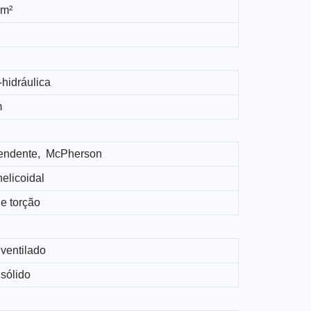
 m²
-hidráulica
m
endente, McPherson
elicoidal
e torção
ventilado
sólido