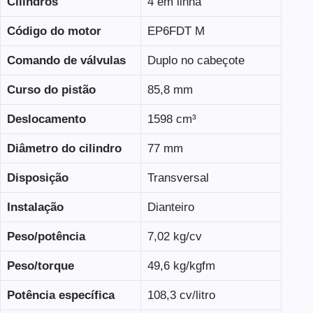
Cilindros
4 em linha
Código do motor
EP6FDT M
Comando de válvulas
Duplo no cabeçote
Curso do pistão
85,8 mm
Deslocamento
1598 cm³
Diâmetro do cilindro
77 mm
Disposição
Transversal
Instalação
Dianteiro
Peso/potência
7,02 kg/cv
Peso/torque
49,6 kg/kgfm
Potência específica
108,3 cv/litro