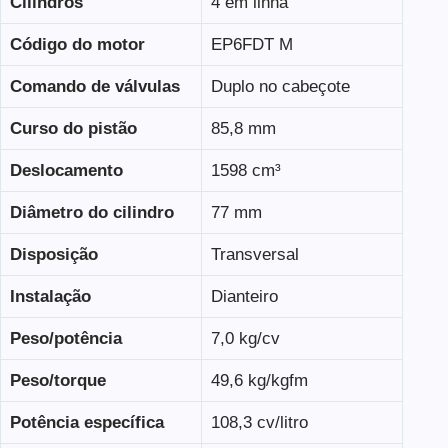
Cilindros
4 em linha
Código do motor
EP6FDT M
Comando de válvulas
Duplo no cabeçote
Curso do pistão
85,8 mm
Deslocamento
1598 cm³
Diâmetro do cilindro
77 mm
Disposição
Transversal
Instalação
Dianteiro
Peso/potência
7,0 kg/cv
Peso/torque
49,6 kg/kgfm
Potência específica
108,3 cv/litro