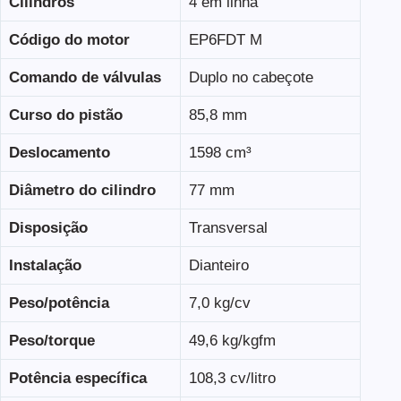
Cilindros
4 em linha
Código do motor
EP6FDT M
Comando de válvulas
Duplo no cabeçote
Curso do pistão
85,8 mm
Deslocamento
1598 cm³
Diâmetro do cilindro
77 mm
Disposição
Transversal
Instalação
Dianteiro
Peso/potência
7,0 kg/cv
Peso/torque
49,6 kg/kgfm
Potência específica
108,3 cv/litro