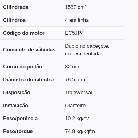
Cilindrada
1587 cm³
Cilindros
4 em linha
Código do motor
EC5JP4
Duplo no cabeçote,
Comando de válvulas
correia dentada
Curso do pistão
82 mm
Diâmetro do cilindro
78,5 mm
Disposição
Transversal
Instalação
Dianteiro
Peso/potência
10,2 kg/cv
Peso/torque
74,8 kg/kgfm