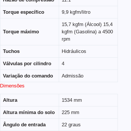
Torque específico
9,9 kgfm/litro
15,7 kgfm (Álcool) 15,4
Torque máximo
kgfm (Gasolina) a 4500
rpm
Tuchos
Hidráulicos
Válvulas por cilindro
4
Variação do comando
Admissão
Dimensões
Altura
1534 mm
Altura mínima do solo
225 mm
Ângulo de entrada
22 graus