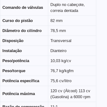
Duplo no cabeçote,
Comando de válvulas
correia dentada
Curso do pistão
82 mm
Diâmetro do cilindro
78,5 mm
Disposição
Transversal
Instalação
Dianteiro
Peso/potência
10,03 kg/cv
Peso/torque
76,7 kg/kgfm
Potência específica
75,6 cv/litro
120 cv (Álcool) 113 cv
Potência máxima
(Gasolina) a 6000 rpm
Razão de compressão
11:1