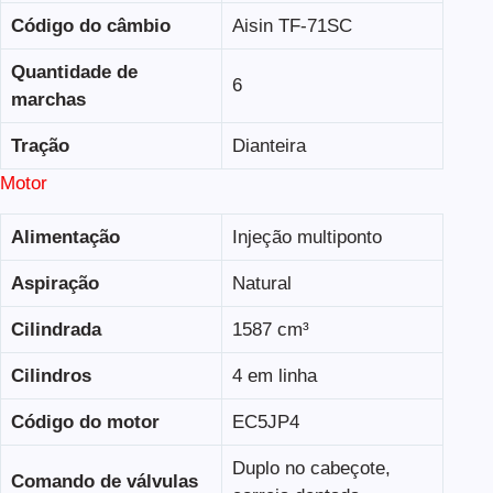
Código do câmbio
Aisin TF-71SC
Quantidade de
6
marchas
Tração
Dianteira
Motor
Alimentação
Injeção multiponto
Aspiração
Natural
Cilindrada
1587 cm³
Cilindros
4 em linha
Código do motor
EC5JP4
Duplo no cabeçote,
Comando de válvulas