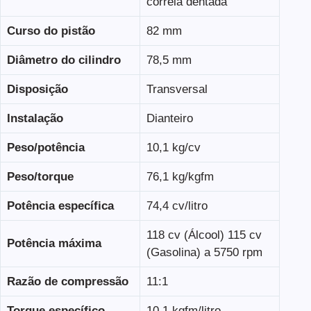
correia dentada
Curso do pistão
82 mm
Diâmetro do cilindro
78,5 mm
Disposição
Transversal
Instalação
Dianteiro
Peso/potência
10,1 kg/cv
Peso/torque
76,1 kg/kgfm
Potência específica
74,4 cv/litro
118 cv (Álcool) 115 cv
Potência máxima
(Gasolina) a 5750 rpm
Razão de compressão
11:1
Torque específico
10,1 kgfm/litro