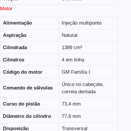
Motor
Alimentação
Injeção multiponto
Aspiração
Natural
Cilindrada
1389 cm³
Cilindros
4 em linha
Código do motor
GM Família I
Único no cabeçote,
Comando de válvulas
correia dentada
Curso do pistão
73,4 mm
Diâmetro do cilindro
77,6 mm
Disposição
Transversal