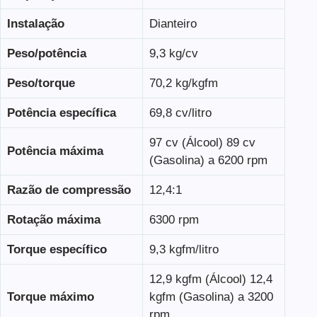
Instalação
Dianteiro
Peso/potência
9,3 kg/cv
Peso/torque
70,2 kg/kgfm
Potência específica
69,8 cv/litro
97 cv (Álcool) 89 cv
Potência máxima
(Gasolina) a 6200 rpm
Razão de compressão
12,4:1
Rotação máxima
6300 rpm
Torque específico
9,3 kgfm/litro
12,9 kgfm (Álcool) 12,4
Torque máximo
kgfm (Gasolina) a 3200
rpm