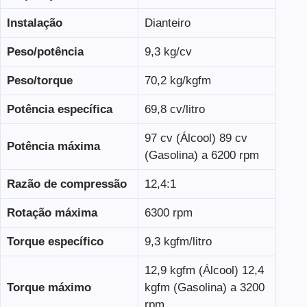
Instalação
Dianteiro
Peso/potência
9,3 kg/cv
Peso/torque
70,2 kg/kgfm
Potência específica
69,8 cv/litro
97 cv (Álcool) 89 cv
Potência máxima
(Gasolina) a 6200 rpm
Razão de compressão
12,4:1
Rotação máxima
6300 rpm
Torque específico
9,3 kgfm/litro
12,9 kgfm (Álcool) 12,4
Torque máximo
kgfm (Gasolina) a 3200
rpm