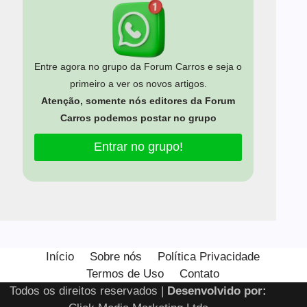
Entre agora no grupo da Forum Carros e seja o
primeiro a ver os novos artigos.
Atenção, somente nós editores da Forum
Carros podemos postar no grupo
Entrar no grupo!
Estamos usando cookies para oferecer a você a melhor
experiência em nosso site.
Início
Sobre nós
Política Privacidade
Você pode saber mais sobre quais cookies estamos usando
Termos de Uso
Contato
ou desativá-los em
configurações
.
Todos os direitos reservados |
Desenvolvido por:
Close GDPR Cooki
Aceitar
Rejeitar
Configurar