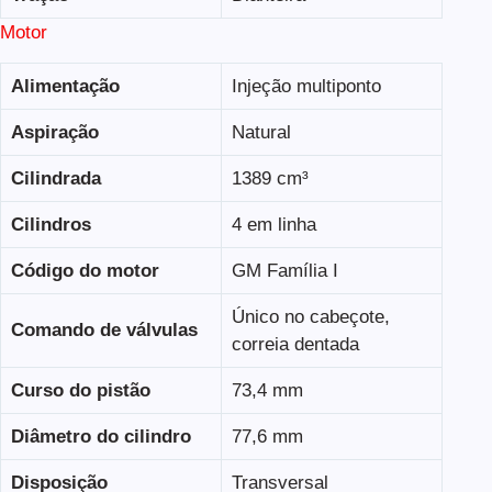
Motor
Alimentação
Injeção multiponto
Aspiração
Natural
Cilindrada
1389 cm³
Cilindros
4 em linha
Código do motor
GM Família I
Único no cabeçote,
Comando de válvulas
correia dentada
Curso do pistão
73,4 mm
Diâmetro do cilindro
77,6 mm
Disposição
Transversal