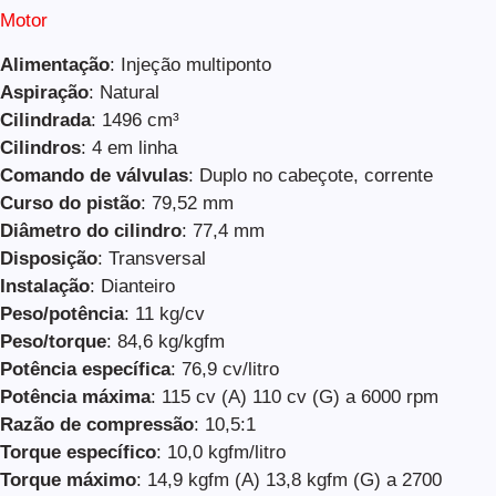
Motor
Alimentação
: Injeção multiponto
Aspiração
: Natural
Cilindrada
: 1496 cm³
Cilindros
: 4 em linha
Comando de válvulas
: Duplo no cabeçote, corrente
Curso do pistão
: 79,52 mm
Diâmetro do cilindro
: 77,4 mm
Disposição
: Transversal
Instalação
: Dianteiro
Peso/potência
: 11 kg/cv
Peso/torque
: 84,6 kg/kgfm
Potência específica
: 76,9 cv/litro
Potência máxima
: 115 cv (A) 110 cv (G) a 6000 rpm
Razão de compressão
: 10,5:1
Torque específico
: 10,0 kgfm/litro
Torque máximo
: 14,9 kgfm (A) 13,8 kgfm (G) a 2700