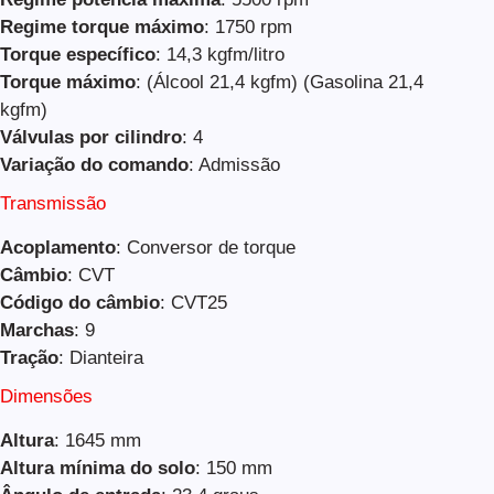
Regime torque máximo
: 1750 rpm
Torque específico
: 14,3 kgfm/litro
Torque máximo
: (Álcool 21,4 kgfm) (Gasolina 21,4
kgfm)
Válvulas por cilindro
: 4
Variação do comando
: Admissão
Transmissão
Acoplamento
: Conversor de torque
Câmbio
: CVT
Código do câmbio
: CVT25
Marchas
: 9
Tração
: Dianteira
Dimensões
Altura
: 1645 mm
Altura mínima do solo
: 150 mm