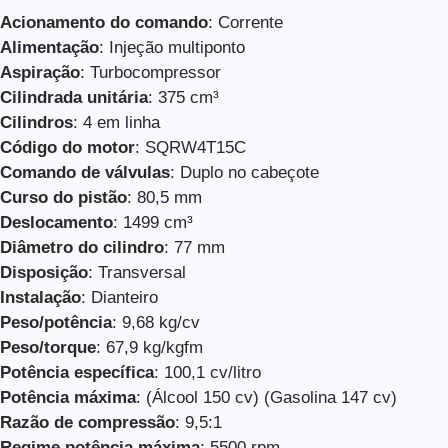
Acionamento do comando
: Corrente
Alimentação
: Injeção multiponto
Aspiração
: Turbocompressor
Cilindrada unitária
: 375 cm³
Cilindros
: 4 em linha
Código do motor
: SQRW4T15C
Comando de válvulas
: Duplo no cabeçote
Curso do pistão
: 80,5 mm
Deslocamento
: 1499 cm³
Diâmetro do cilindro
: 77 mm
Disposição
: Transversal
Instalação
: Dianteiro
Peso/potência
: 9,68 kg/cv
Peso/torque
: 67,9 kg/kgfm
Potência específica
: 100,1 cv/litro
Potência máxima
: (Álcool 150 cv) (Gasolina 147 cv)
Razão de compressão
: 9,5:1
Regime potência máxima
: 5500 rpm