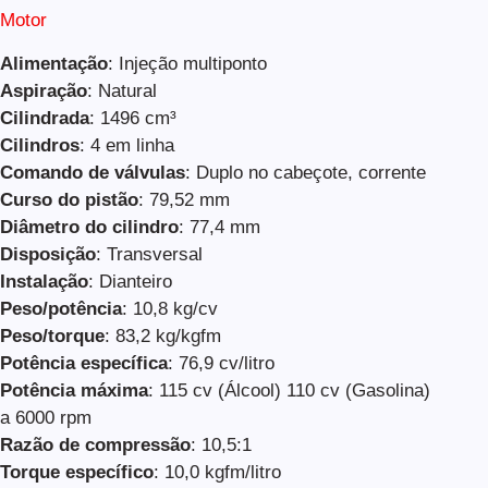
Motor
Alimentação
: Injeção multiponto
Aspiração
: Natural
Cilindrada
: 1496 cm³
Cilindros
: 4 em linha
Comando de válvulas
: Duplo no cabeçote, corrente
Curso do pistão
: 79,52 mm
Diâmetro do cilindro
: 77,4 mm
Disposição
: Transversal
Instalação
: Dianteiro
Peso/potência
: 10,8 kg/cv
Peso/torque
: 83,2 kg/kgfm
Potência específica
: 76,9 cv/litro
Potência máxima
: 115 cv (Álcool) 110 cv (Gasolina)
a 6000 rpm
Razão de compressão
: 10,5:1
Torque específico
: 10,0 kgfm/litro