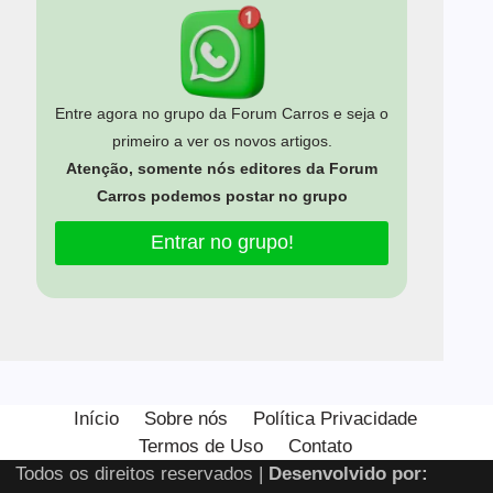
Entre agora no grupo da Forum Carros e seja o
primeiro a ver os novos artigos.
Atenção, somente nós editores da Forum
Carros podemos postar no grupo
Entrar no grupo!
Estamos usando cookies para oferecer a você a melhor
experiência em nosso site.
Início
Sobre nós
Política Privacidade
Você pode saber mais sobre quais cookies estamos usando
Termos de Uso
Contato
ou desativá-los em
configurações
.
Todos os direitos reservados |
Desenvolvido por:
Close GDPR Cooki
Aceitar
Rejeitar
Configurar