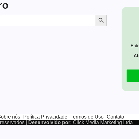
ro
Search Button
Entr
At
Sobre nós
Política Privacidade
Termos de Uso
Contato
 reservados |
Desenvolvido por:
Click Media Marketing Ltda