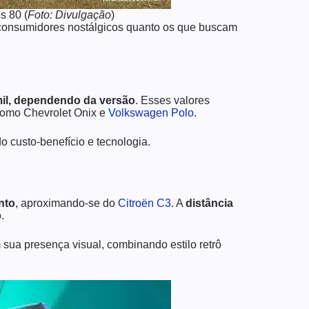
s 80 (
Foto: Divulgação
)
 consumidores nostálgicos quanto os que buscam
mil, dependendo da versão
. Esses valores
como Chevrolet Onix e
Volkswagen Polo
.
do custo-benefício e tecnologia.
nto
, aproximando-se do
Citroën C3
. A
distância
.
sua presença visual, combinando estilo retrô