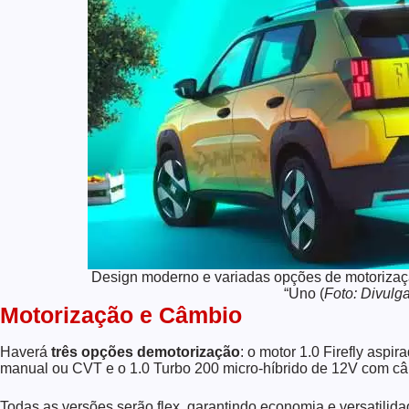
Design moderno e variadas opções de motorizaçã
“Uno (
Foto: Divulg
Motorização e Câmbio
Haverá
três opções demotorização
: o motor 1.0 Firefly asp
manual ou CVT e o 1.0 Turbo 200 micro-híbrido de 12V com câ
Todas as versões serão flex, garantindo economia e versatilid