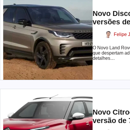
Novo Disc
versões d
Felipe J
O Novo Land Rove
que despertam ad
detalhes…
Novo Citro
versão de 