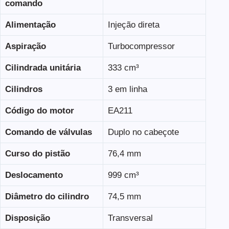
comando
Alimentação
Injeção direta
Aspiração
Turbocompressor
Cilindrada unitária
333 cm³
Cilindros
3 em linha
Código do motor
EA211
Comando de válvulas
Duplo no cabeçote
Curso do pistão
76,4 mm
Deslocamento
999 cm³
Diâmetro do cilindro
74,5 mm
Disposição
Transversal