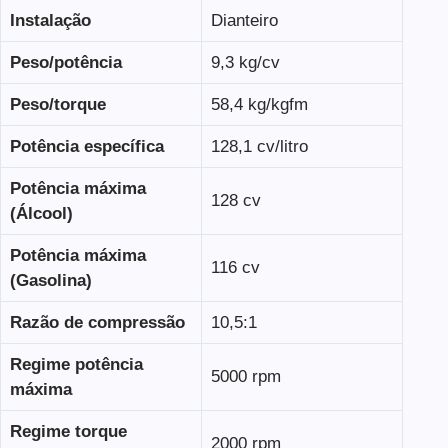
Instalação
Dianteiro
Peso/potência
9,3 kg/cv
Peso/torque
58,4 kg/kgfm
Potência específica
128,1 cv/litro
Potência máxima
128 cv
(Álcool)
Potência máxima
116 cv
(Gasolina)
Razão de compressão
10,5:1
Regime potência
5000 rpm
máxima
Regime torque
2000 rpm