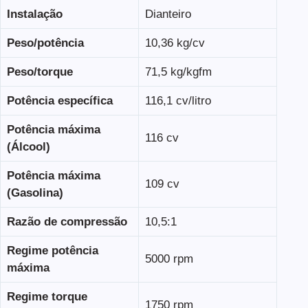
Instalação
Dianteiro
Peso/potência
10,36 kg/cv
Peso/torque
71,5 kg/kgfm
Potência específica
116,1 cv/litro
Potência máxima
116 cv
(Álcool)
Potência máxima
109 cv
(Gasolina)
Razão de compressão
10,5:1
Regime potência
5000 rpm
máxima
Regime torque
1750 rpm