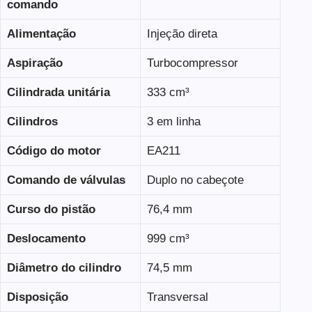
comando
Alimentação
Injeção direta
Aspiração
Turbocompressor
Cilindrada unitária
333 cm³
Cilindros
3 em linha
Código do motor
EA211
Comando de válvulas
Duplo no cabeçote
Curso do pistão
76,4 mm
Deslocamento
999 cm³
Diâmetro do cilindro
74,5 mm
Disposição
Transversal