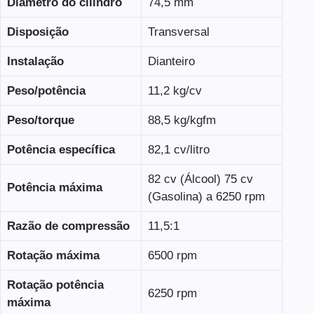
Diâmetro do cilindro
74,5 mm
Disposição
Transversal
Instalação
Dianteiro
Peso/potência
11,2 kg/cv
Peso/torque
88,5 kg/kgfm
Potência específica
82,1 cv/litro
82 cv (Álcool) 75 cv
Potência máxima
(Gasolina) a 6250 rpm
Razão de compressão
11,5:1
Rotação máxima
6500 rpm
Rotação potência
6250 rpm
máxima