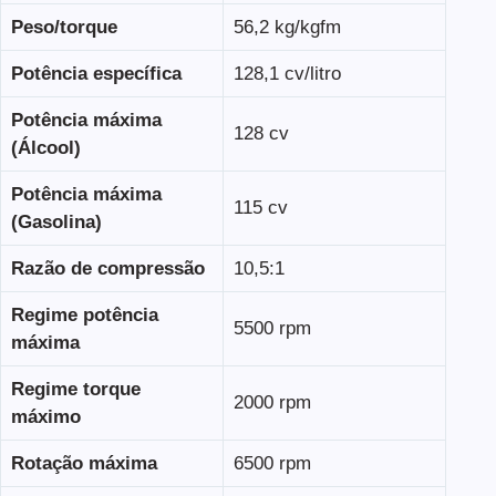
Peso/torque
56,2 kg/kgfm
Potência específica
128,1 cv/litro
Potência máxima
128 cv
(Álcool)
Potência máxima
115 cv
(Gasolina)
Razão de compressão
10,5:1
Regime potência
5500 rpm
máxima
Regime torque
2000 rpm
máximo
Rotação máxima
6500 rpm