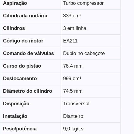
Aspiração
Turbo compressor
Cilindrada unitária
333 cm³
Cilindros
3 em linha
Código do motor
EA211
Comando de válvulas
Duplo no cabeçote
Curso do pistão
76,4 mm
Deslocamento
999 cm³
Diâmetro do cilindro
74,5 mm
Disposição
Transversal
Instalação
Dianteiro
Peso/potência
9,0 kg/cv