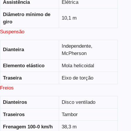
Assistência
Elétrica
Diâmetro mínimo de
10,1 m
giro
Suspensão
Independente,
Dianteira
McPherson
Elemento elástico
Mola helicoidal
Traseira
Eixo de torção
Freios
Dianteiros
Disco ventilado
Traseiros
Tambor
Frenagem 100-0 km/h
38,3 m