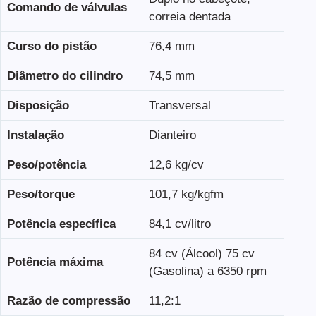
Comando de válvulas
correia dentada
Curso do pistão
76,4 mm
Diâmetro do cilindro
74,5 mm
Disposição
Transversal
Instalação
Dianteiro
Peso/potência
12,6 kg/cv
Peso/torque
101,7 kg/kgfm
Potência específica
84,1 cv/litro
84 cv (Álcool) 75 cv
Potência máxima
(Gasolina) a 6350 rpm
Razão de compressão
11,2:1