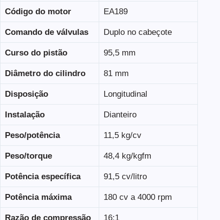
Código do motor
EA189
Comando de válvulas
Duplo no cabeçote
Curso do pistão
95,5 mm
Diâmetro do cilindro
81 mm
Disposição
Longitudinal
Instalação
Dianteiro
Peso/potência
11,5 kg/cv
Peso/torque
48,4 kg/kgfm
Potência específica
91,5 cv/litro
Potência máxima
180 cv a 4000 rpm
Razão de compressão
16:1