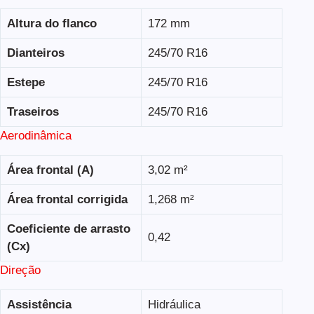
Altura do flanco
172 mm
Dianteiros
245/70 R16
Estepe
245/70 R16
Traseiros
245/70 R16
Aerodinâmica
Área frontal (A)
3,02 m²
Área frontal corrigida
1,268 m²
Coeficiente de arrasto
0,42
(Cx)
Direção
Assistência
Hidráulica