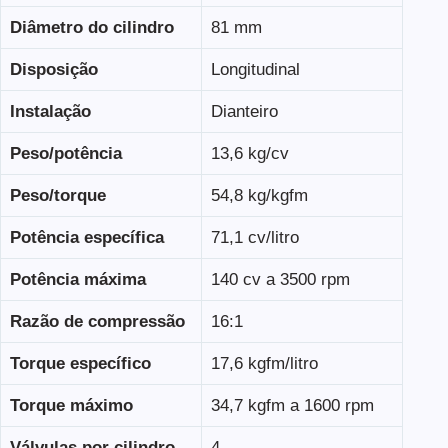
Diâmetro do cilindro
81 mm
Disposição
Longitudinal
Instalação
Dianteiro
Peso/potência
13,6 kg/cv
Peso/torque
54,8 kg/kgfm
Potência específica
71,1 cv/litro
Potência máxima
140 cv a 3500 rpm
Razão de compressão
16:1
Torque específico
17,6 kgfm/litro
Torque máximo
34,7 kgfm a 1600 rpm
Válvulas por cilindro
4