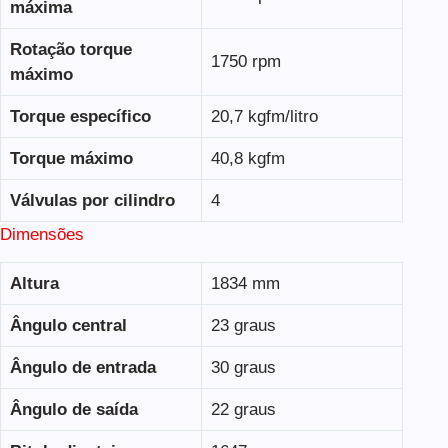
máxima
Rotação torque
1750 rpm
máximo
Torque específico
20,7 kgfm/litro
Torque máximo
40,8 kgfm
Válvulas por cilindro
4
Dimensões
Altura
1834 mm
Ângulo central
23 graus
Ângulo de entrada
30 graus
Ângulo de saída
22 graus