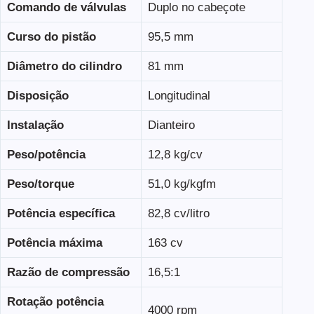
Comando de válvulas
Duplo no cabeçote
Curso do pistão
95,5 mm
Diâmetro do cilindro
81 mm
Disposição
Longitudinal
Instalação
Dianteiro
Peso/potência
12,8 kg/cv
Peso/torque
51,0 kg/kgfm
Potência específica
82,8 cv/litro
Potência máxima
163 cv
Razão de compressão
16,5:1
Rotação potência
4000 rpm