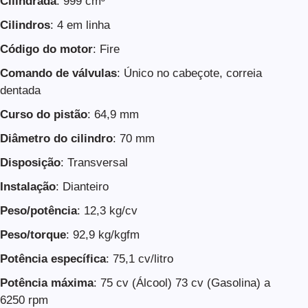
Cilindrada
: 999 cm³
Cilindros
: 4 em linha
Código do motor
: Fire
Comando de válvulas
: Único no cabeçote, correia
dentada
Curso do pistão
: 64,9 mm
Diâmetro do cilindro
: 70 mm
Disposição
: Transversal
Instalação
: Dianteiro
Peso/potência
: 12,3 kg/cv
Peso/torque
: 92,9 kg/kgfm
Potência específica
: 75,1 cv/litro
Potência máxima
: 75 cv (Álcool) 73 cv (Gasolina) a
6250 rpm