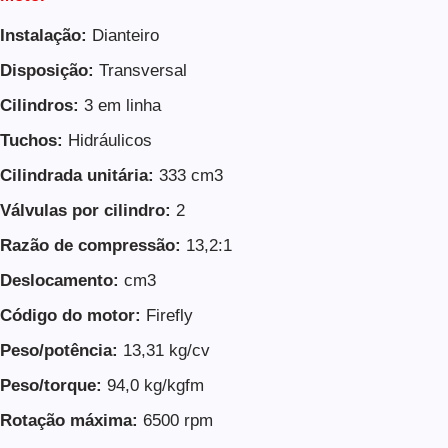
Instalação:
Dianteiro
Disposição:
Transversal
Cilindros:
3 em linha
Tuchos:
Hidráulicos
Cilindrada unitária:
333 cm3
Válvulas por cilindro:
2
Razão de compressão:
13,2:1
Deslocamento:
cm3
Código do motor:
Firefly
Peso/potência:
13,31 kg/cv
Peso/torque:
94,0 kg/kgfm
Rotação máxima:
6500 rpm