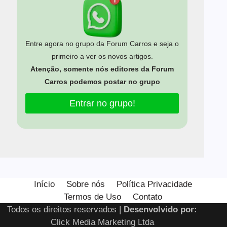
Entre agora no grupo da Forum Carros e seja o
primeiro a ver os novos artigos.
Atenção, somente nós editores da Forum
Carros podemos postar no grupo
Entrar no grupo!
Estamos usando cookies para oferecer a você a melhor
experiência em nosso site.
Início
Sobre nós
Política Privacidade
Você pode saber mais sobre quais cookies estamos usando
Termos de Uso
Contato
ou desativá-los em
configurações
.
Todos os direitos reservados |
Desenvolvido por:
Close GDPR Cooki
Aceitar
Rejeitar
Configurar
Click Media Marketing Ltda