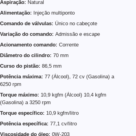
Aspiração:
Natural
Alimentação:
Injeção multiponto
Comando de válvulas:
Único no cabeçote
Variação do comando:
Admissão e escape
Acionamento comando:
Corrente
Diâmetro do cilindro:
70 mm
Curso do pistão:
86,5 mm
Potência máxima:
77 (Álcool), 72 cv (Gasolina) a
6250 rpm
Torque máximo:
10,9 kgfm (Álcool) 10,4 kgfm
(Gasolina) a 3250 rpm
Torque específico:
10,9 kgfm/litro
Potência específica:
77,1 cv/litro
Viscosidade do óleo:
0W-203