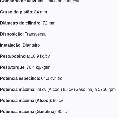
Comando de válvulas
: Único no cabeçote
Curso do pistão
: 84 mm
Diâmetro do cilindro
: 72 mm
Disposição
: Transversal
Instalação
: Dianteiro
Peso/potência
: 10,9 kg/cv
Peso/torque
: 76,4 kg/kgfm
Potência específica
: 64,3 cv/litro
Potência máxima
: 88 cv (Álcool) 85 cv (Gasolina) a 5750 rpm
Potência máxima (Álcool)
: 88 cv
Potência máxima (Gasolina)
: 85 cv