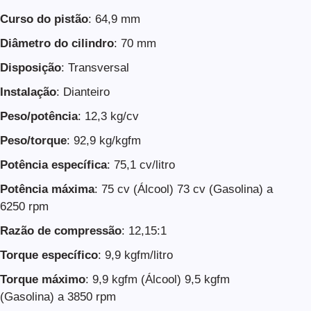
Curso do pistão
: 64,9 mm
Diâmetro do cilindro
: 70 mm
Disposição
: Transversal
Instalação
: Dianteiro
Peso/potência
: 12,3 kg/cv
Peso/torque
: 92,9 kg/kgfm
Potência específica
: 75,1 cv/litro
Potência máxima
: 75 cv (Álcool) 73 cv (Gasolina) a
6250 rpm
Razão de compressão
: 12,15:1
Torque específico
: 9,9 kgfm/litro
Torque máximo
: 9,9 kgfm (Álcool) 9,5 kgfm
(Gasolina) a 3850 rpm