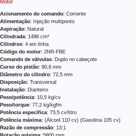
Motor
Acionamento do comando
: Corrente
Alimentação
: Injeção multiponto
Aspiração
: Natural
Cilindrada
: 1496 cm³
Cilindros
: 4 em linha
Código do motor
: 2NR-FBE
Comando de válvulas
: Duplo no cabeçote
Curso do pistão
: 90,6 mm
Diâmetro do cilindro
: 72,5 mm
Disposição
: Transversal
Instalação
: Dianteiro
Peso/potência
: 10,5 kg/cv
Peso/torque
: 77,2 kg/kgfm
Potência específica
: 73,5 cv/litro
Potência máxima:
(Álcool 110 cv) (Gasolina 105 cv)
Razão de compressão
: 13:1
Rotação máxima
: 5800 rpm