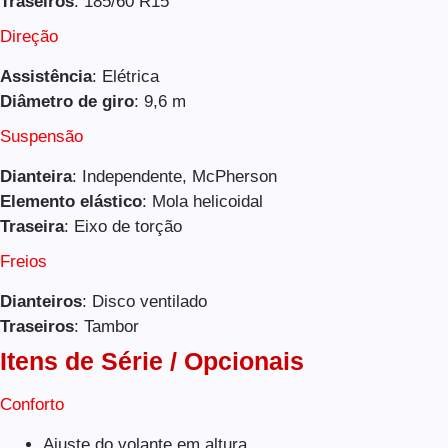
Traseiros
: 185/60 R15
Direção
Assistência
: Elétrica
Diâmetro de giro
: 9,6 m
Suspensão
Dianteira
: Independente, McPherson
Elemento elástico
: Mola helicoidal
Traseira
: Eixo de torção
Freios
Dianteiros
: Disco ventilado
Traseiros
: Tambor
Itens de Série / Opcionais
Conforto
Ajuste do volante em altura