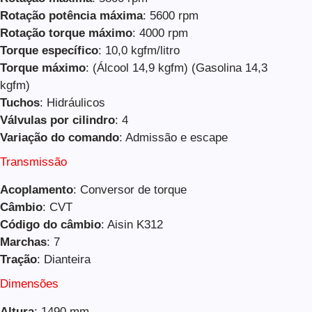
Rotação potência máxima
: 5600 rpm
Rotação torque máximo
: 4000 rpm
Torque específico
: 10,0 kgfm/litro
Torque máximo
: (Álcool 14,9 kgfm) (Gasolina 14,3
kgfm)
Tuchos
: Hidráulicos
Válvulas por cilindro
: 4
Variação do comando
: Admissão e escape
Transmissão
Acoplamento
: Conversor de torque
Câmbio
: CVT
Código do câmbio
: Aisin K312
Marchas
: 7
Tração
: Dianteira
Dimensões
Altura
: 1490 mm