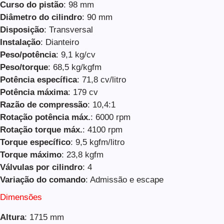
Curso do pistão
: 98 mm
Diâmetro do cilindro
: 90 mm
Disposição
: Transversal
Instalação
: Dianteiro
Peso/potência
: 9,1 kg/cv
Peso/torque
: 68,5 kg/kgfm
Potência específica
: 71,8 cv/litro
Potência máxima
: 179 cv
Razão de compressão
: 10,4:1
Rotação potência máx.
: 6000 rpm
Rotação torque máx.
: 4100 rpm
Torque específico
: 9,5 kgfm/litro
Torque máximo
: 23,8 kgfm
Válvulas por cilindro
: 4
Variação do comando
: Admissão e escape
Dimensões
Altura
: 1715 mm