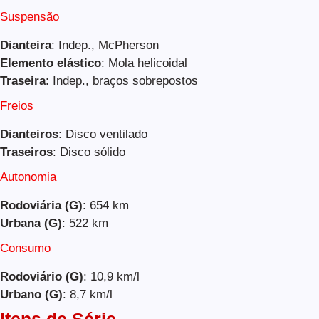
Suspensão
Dianteira
: Indep., McPherson
Elemento elástico
: Mola helicoidal
Traseira
: Indep., braços sobrepostos
Freios
Dianteiros
: Disco ventilado
Traseiros
: Disco sólido
Autonomia
Rodoviária (G)
: 654 km
Urbana (G)
: 522 km
Consumo
Rodoviário (G)
: 10,9 km/l
Urbano (G)
: 8,7 km/l